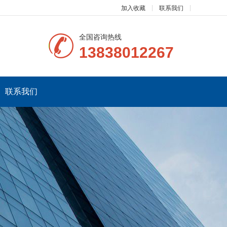
加入收藏
联系我们
全国咨询热线
13838012267
联系我们