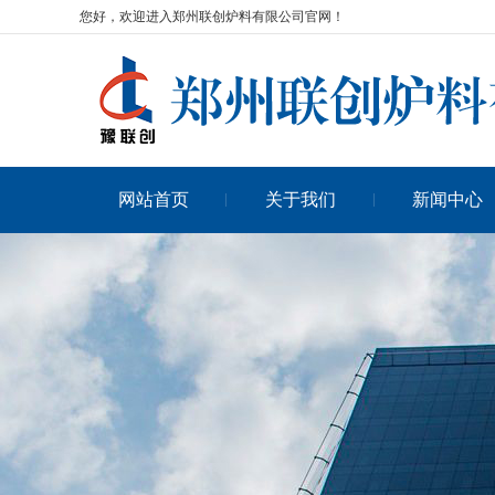
您好，欢迎进入郑州联创炉料有限公司官网！
网站首页
关于我们
新闻中心